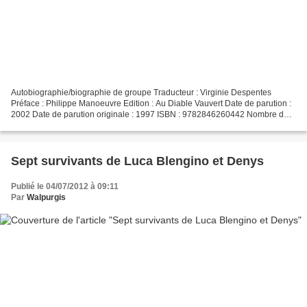
Autobiographie/biographie de groupe Traducteur : Virginie Despentes
Préface : Philippe Manoeuvre Edition : Au Diable Vauvert Date de parution :
2002 Date de parution originale : 1997 ISBN : 9782846260442 Nombre de
pages : 272 pages Prix : 17 euros Dee...
Sept survivants de Luca Blengino et Denys
Publié le 04/07/2012 à 09:11
Par
Walpurgis