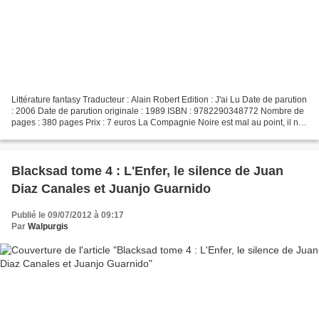
Littérature fantasy Traducteur : Alain Robert Edition : J'ai Lu Date de parution
: 2006 Date de parution originale : 1989 ISBN : 9782290348772 Nombre de
pages : 380 pages Prix : 7 euros La Compagnie Noire est mal au point, il ne
reste plus que sept survivants...
Blacksad tome 4 : L'Enfer, le silence de Juan
Diaz Canales et Juanjo Guarnido
Publié le 09/07/2012 à 09:17
Par
Walpurgis