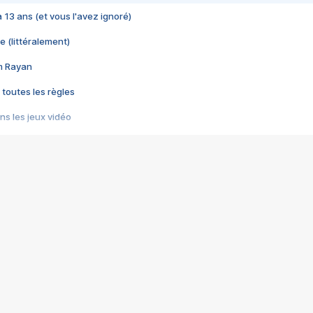
 a 13 ans (et vous l'avez ignoré)
e (littéralement)
im Rayan
 toutes les règles
s les jeux vidéo
us choquant de Rockstar ? - Le scandale BULLY
e plus moche de Steam
du RÊVE tourne au CAUCHEMAR
pendant 8 heures
it… à tort
umiliés par un jeu vidéo
ire - Final Fantasy 8