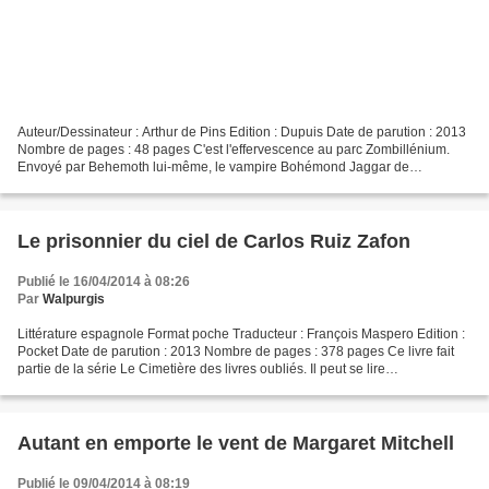
Auteur/Dessinateur : Arthur de Pins Edition : Dupuis Date de parution : 2013
Nombre de pages : 48 pages C'est l'effervescence au parc Zombillénium.
Envoyé par Behemoth lui-même, le vampire Bohémond Jaggar de
Rochambeau est officiellement censé seconder...
Le prisonnier du ciel de Carlos Ruiz Zafon
Publié le 16/04/2014 à 08:26
Par
Walpurgis
Littérature espagnole Format poche Traducteur : François Maspero Edition :
Pocket Date de parution : 2013 Nombre de pages : 378 pages Ce livre fait
partie de la série Le Cimetière des livres oubliés. Il peut se lire
indépendamment. Daniel Sempere reçoit...
Autant en emporte le vent de Margaret Mitchell
Publié le 09/04/2014 à 08:19