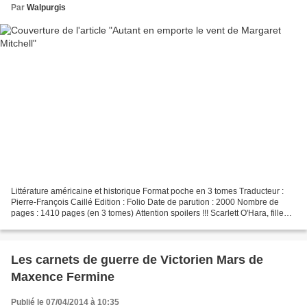
Par
Walpurgis
Littérature américaine et historique Format poche en 3 tomes Traducteur :
Pierre-François Caillé Edition : Folio Date de parution : 2000 Nombre de
pages : 1410 pages (en 3 tomes) Attention spoilers !!! Scarlett O'Hara, fille
d'un planteur de Géorgie,...
Les carnets de guerre de Victorien Mars de
Maxence Fermine
Publié le 07/04/2014 à 10:35