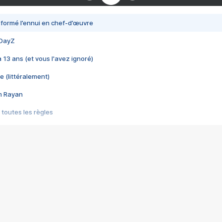
nsformé l’ennui en chef-d’œuvre
 DayZ
 a 13 ans (et vous l'avez ignoré)
e (littéralement)
im Rayan
 toutes les règles
s les jeux vidéo
us choquant de Rockstar ? - Le scandale BULLY
e plus moche de Steam
du RÊVE tourne au CAUCHEMAR
pendant 8 heures
it… à tort