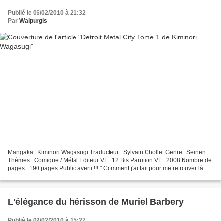
Publié le 06/02/2010 à 21:32
Par
Walpurgis
Mangaka : Kiminori Wagasugi Traducteur : Sylvain Chollet Genre : Seinen
Thèmes : Comique / Métal Editeur VF : 12 Bis Parution VF : 2008 Nombre de
pages : 190 pages Public averti !!! " Comment j'ai fait pour me retrouver là ?
A quel moment ai-je commis...
L'élégance du hérisson de Muriel Barbery
Publié le 02/02/2010 à 15:27