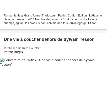
Roman fantasy Grand format Traducteur : Patrick Couton Edition : L'Atalante
Date de parution : 2014 Nombre de pages : 277 Mortimer court à travers
champs, agitant les bras et criant comme une truie qu'on égorge. Et non.
Même les oiseaux n'y croient pas....
Une vie à coucher dehors de Sylvain Tesson
Publié le 11/09/2019 à 09:26
Par
Walpurgis