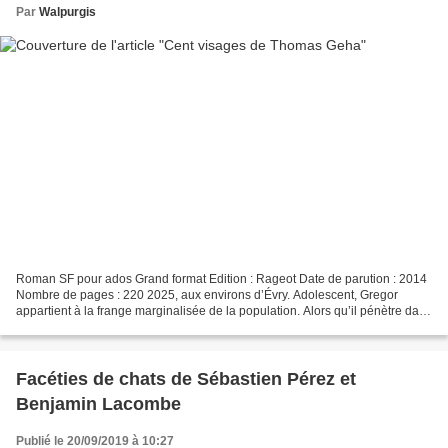
Par
Walpurgis
Roman SF pour ados Grand format Edition : Rageot Date de parution : 2014
Nombre de pages : 220 2025, aux environs d’Évry. Adolescent, Gregor
appartient à la frange marginalisée de la population. Alors qu’il pénètre dans
un entrepôt en quête de nourriture,...
Facéties de chats de Sébastien Pérez et
Benjamin Lacombe
Publié le 20/09/2019 à 10:27