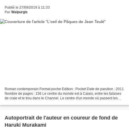
Publié le 27/09/2019 à 11:33
Par
Walpurgis
Roman contemporain Format poche Edition : Pocket Date de parution : 2011
Nombre de pages : 156 Le centre du monde est à Calais, entre les falaises
de craie et le trou dans le Channel. Le centre d'un monde où passent les
orbites de six planètes bien humaines....
Autoportrait de l'auteur en coureur de fond de
Haruki Murakami