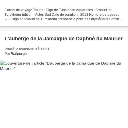
Carnet de voyage Textes : Olga de Turckheim Aquarelles : Arnaud de
Turckheim Edition : Actes Sud Date de parution : 2013 Nombre de pages :
238 Olga et Arnaud de Turckheim prennent la piste des mystérieux Confins
oubliés de l'Inde. Surnommés les "Sept...
L'auberge de la Jamaïque de Daphné du Maurier
Publié le 09/09/2019 à 11:01
Par
Walpurgis