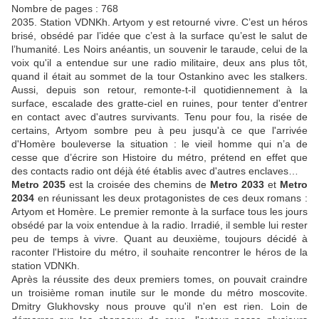
Nombre de pages : 768
2035. Station VDNKh. Artyom y est retourné vivre. C’est un héros
brisé, obsédé par l’idée que c’est à la surface qu’est le salut de
l’humanité. Les Noirs anéantis, un souvenir le taraude, celui de la
voix qu'il a entendue sur une radio militaire, deux ans plus tôt,
quand il était au sommet de la tour Ostankino avec les stalkers.
Aussi, depuis son retour, remonte-t-il quotidiennement à la
surface, escalade des gratte-ciel en ruines, pour tenter d'entrer
en contact avec d'autres survivants. Tenu pour fou, la risée de
certains, Artyom sombre peu à peu jusqu'à ce que l'arrivée
d'Homère bouleverse la situation : le vieil homme qui n’a de
cesse que d’écrire son Histoire du métro, prétend en effet que
des contacts radio ont déjà été établis avec d'autres enclaves…
Metro 2035
est la croisée des chemins de
Metro 2033
et
Metro
2034
en réunissant les deux protagonistes de ces deux romans :
Artyom et Homère. Le premier remonte à la surface tous les jours
obsédé par la voix entendue à la radio. Irradié, il semble lui rester
peu de temps à vivre. Quant au deuxième, toujours décidé à
raconter l'Histoire du métro, il souhaite rencontrer le héros de la
station VDNKh.
Après la réussite des deux premiers tomes, on pouvait craindre
un troisième roman inutile sur le monde du métro moscovite.
Dmitry Glukhovsky nous prouve qu'il n'en est rien. Loin de