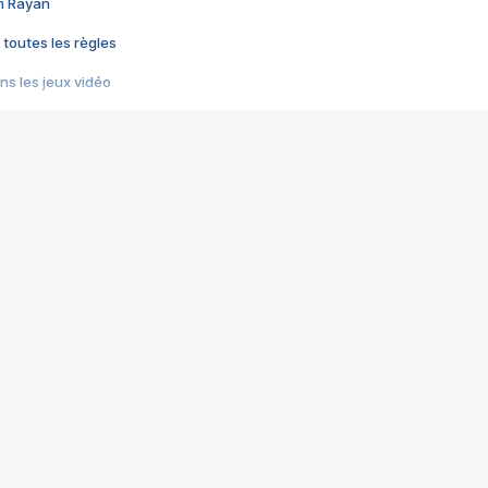
im Rayan
 toutes les règles
s les jeux vidéo
us choquant de Rockstar ? - Le scandale BULLY
e plus moche de Steam
du RÊVE tourne au CAUCHEMAR
pendant 8 heures
it… à tort
umiliés par un jeu vidéo
ire - Final Fantasy 8
ti un empire - Age of Empires
story DOFUS
tard, il crée l'un des pires jeux de tous les temps, MindsEye.