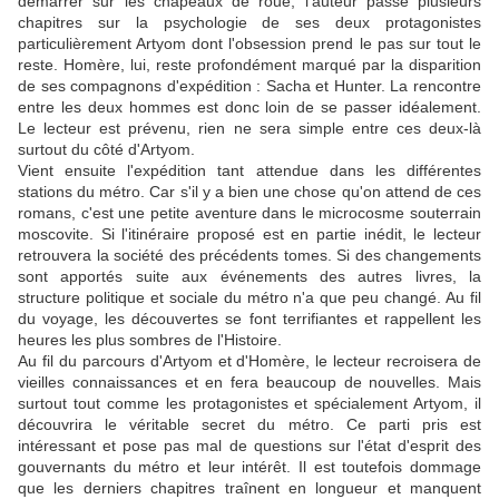
démarrer sur les chapeaux de roue, l'auteur passe plusieurs
chapitres sur la psychologie de ses deux protagonistes
particulièrement Artyom dont l'obsession prend le pas sur tout le
reste. Homère, lui, reste profondément marqué par la disparition
de ses compagnons d'expédition : Sacha et Hunter. La rencontre
entre les deux hommes est donc loin de se passer idéalement.
Le lecteur est prévenu, rien ne sera simple entre ces deux-là
surtout du côté d'Artyom.
Vient ensuite l'expédition tant attendue dans les différentes
stations du métro. Car s'il y a bien une chose qu'on attend de ces
romans, c'est une petite aventure dans le microcosme souterrain
moscovite. Si l'itinéraire proposé est en partie inédit, le lecteur
retrouvera la société des précédents tomes. Si des changements
sont apportés suite aux événements des autres livres, la
structure politique et sociale du métro n'a que peu changé. Au fil
du voyage, les découvertes se font terrifiantes et rappellent les
heures les plus sombres de l'Histoire.
Au fil du parcours d'Artyom et d'Homère, le lecteur recroisera de
vieilles connaissances et en fera beaucoup de nouvelles. Mais
surtout tout comme les protagonistes et spécialement Artyom, il
découvrira le véritable secret du métro. Ce parti pris est
intéressant et pose pas mal de questions sur l'état d'esprit des
gouvernants du métro et leur intérêt. Il est toutefois dommage
que les derniers chapitres traînent en longueur et manquent