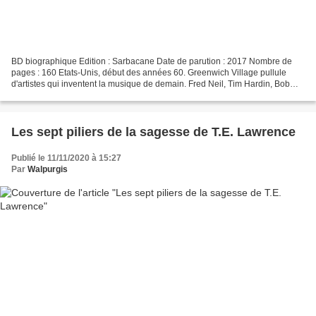
BD biographique Edition : Sarbacane Date de parution : 2017 Nombre de
pages : 160 Etats-Unis, début des années 60. Greenwich Village pullule
d'artistes qui inventent la musique de demain. Fred Neil, Tim Hardin, Bob
Dylan, les Journeymen... Parmi eux,...
Les sept piliers de la sagesse de T.E. Lawrence
Publié le 11/11/2020 à 15:27
Par
Walpurgis