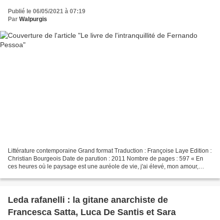
Publié le 06/05/2021 à 07:19
Par
Walpurgis
Littérature contemporaine Grand format Traduction : Françoise Laye Edition :
Christian Bourgeois Date de parution : 2011 Nombre de pages : 597 « En
ces heures où le paysage est une auréole de vie, j'ai élevé, mon amour,
dans le silence de mon intranquillité,...
Leda rafanelli : la gitane anarchiste de
Francesca Satta, Luca De Santis et Sara