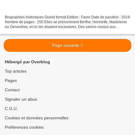
Biographies historiques Grand format Edition : Favre Date de parution : 2019
Nombre de pages : 250 Elles se prénomment Berthe, Henriette, Madeleine
ou Geneviève, et on les disaient excessives. Des salons cossus aux
assommoirs de la Butte, ces six femmes...
Page suivante >
Hébergé par Overblog
Top articles
Pages
Contact
Signaler un abus
C.G.U.
Cookies et données personnelles
Préférences cookies