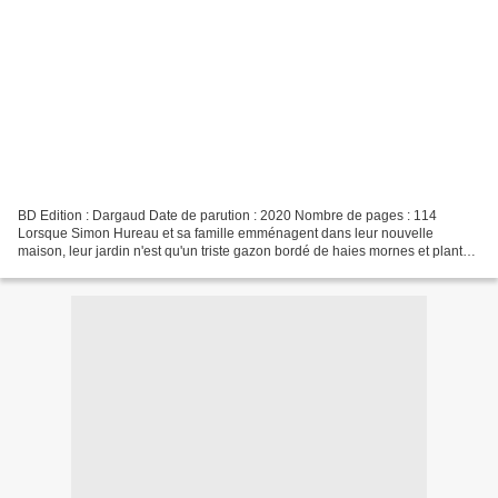
BD Edition : Dargaud Date de parution : 2020 Nombre de pages : 114
Lorsque Simon Hureau et sa famille emménagent dans leur nouvelle
maison, leur jardin n'est qu'un triste gazon bordé de haies mornes et planté
d'arbres fatigués, d'où les insectes et les...