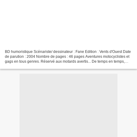
BD humoristique Scénariste/ dessinateur : Fane Edition : Vents d'Ouest Date
de parution : 2004 Nombre de pages : 46 pages Aventures motocyclistes et
gags en tous genres. Réservé aux motards avertis... De temps en temps,
j'aime bien lire ce genre de BD....