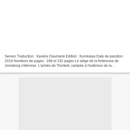
Seinen Traduction : Xavière Daumarie Edition : Kurokawa Date de parution :
2019 Nombres de pages : 188 et 192 pages Le siège de la forteresse de
Jomsborg s'éternise. L'armée de Thorkell, campée à l'extérieur de la
forteresse, et celle de Floki, protégée...