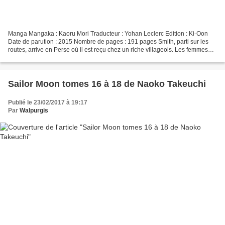
Manga Mangaka : Kaoru Mori Traducteur : Yohan Leclerc Edition : Ki-Oon
Date de parution : 2015 Nombre de pages : 191 pages Smith, parti sur les
routes, arrive en Perse où il est reçu chez un riche villageois. Les femmes
voilées intégralement ne se montrent...
Sailor Moon tomes 16 à 18 de Naoko Takeuchi
Publié le 23/02/2017 à 19:17
Par
Walpurgis