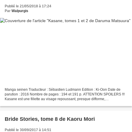
Publié le 21/05/2018 à 17:24
Par
Walpurgis
Manga seinen Traducteur : Sébastien Ludmann Edition : Ki-Oon Date de
parution : 2016 Nombre de pages : 194 et 191 p. ATTENTION SPOILERS !!!
Kasane est une fillette au visage repoussant, presque difforme,
régulièrement insultée et maltraitée par ses camarades...
Bride Stories, tome 8 de Kaoru Mori
Publié le 30/09/2017 à 14:51