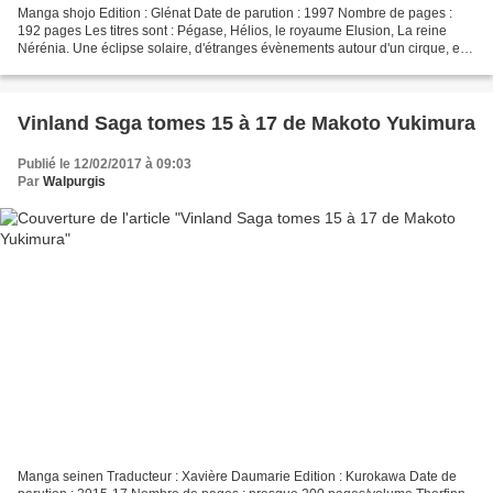
Manga shojo Edition : Glénat Date de parution : 1997 Nombre de pages :
192 pages Les titres sont : Pégase, Hélios, le royaume Elusion, La reine
Nérénia. Une éclipse solaire, d'étranges évènements autour d'un cirque, et
un cheval ailé qui réclame de l'aide......
Vinland Saga tomes 15 à 17 de Makoto Yukimura
Publié le 12/02/2017 à 09:03
Par
Walpurgis
Manga seinen Traducteur : Xavière Daumarie Edition : Kurokawa Date de