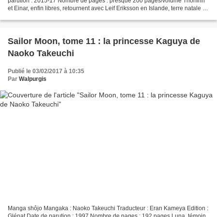
parution : 2015-17 Nombre de pages : presque 200 pages/volume Thorfinn
et Einar, enfin libres, retournent avec Leif Eriksson en Islande, terre natale de
Thorfinn, dans l'espoir d'y...
Sailor Moon, tome 11 : la princesse Kaguya de
Naoko Takeuchi
Publié le 03/02/2017 à 10:35
Par
Walpurgis
Manga shôjo Mangaka : Naoko Takeuchi Traducteur : Eran Kameya Edition :
Glénat Date de parution : 1997 Nombre de pages : 192 pages Luna, témoin