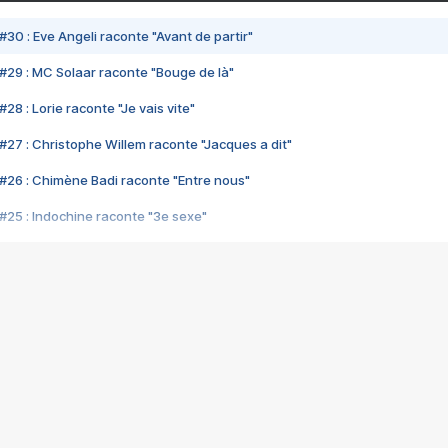
#30 : Eve Angeli raconte "Avant de partir"
#29 : MC Solaar raconte "Bouge de là"
28 : Lorie raconte "Je vais vite"
#27 : Christophe Willem raconte "Jacques a dit"
#26 : Chimène Badi raconte "Entre nous"
#25 : Indochine raconte "3e sexe"
#24 : Zaho raconte "C'est chelou"
#23 : Patrick Bruel raconte "Au café des délices"
#22 : Kyo raconte "Le chemin"
#21 : Nolwenn Leroy raconte "Cassé"
#20 : Patrick Hernandez raconte "Born to be alive"
#19 : Lorie raconte "Près de moi"