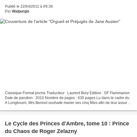
Publié le 22/04/2011 à 09:36
Par
Walpurgis
Classique Format poche Traducteur : Laurent Bury Edition : GF Flammarion
Date de parution : 2010 Nombre de pages : 430 pages Lu dans le cadre du
A Longbourn, Mrs Bennet souhaite marier ses cinq filles afin de leur assurer
un certain statut social. L’arrivée...
Le Cycle des Princes d'Ambre, tome 10 : Prince
du Chaos de Roger Zelazny