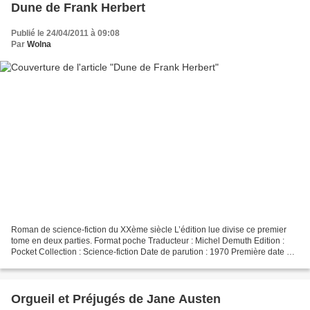
Dune de Frank Herbert
Publié le 24/04/2011 à 09:08
Par
Wolna
Roman de science-fiction du XXème siècle L’édition lue divise ce premier
tome en deux parties. Format poche Traducteur : Michel Demuth Edition :
Pocket Collection : Science-fiction Date de parution : 1970 Première date de
parution : 1965 ISBN : 2266026658...
Orgueil et Préjugés de Jane Austen