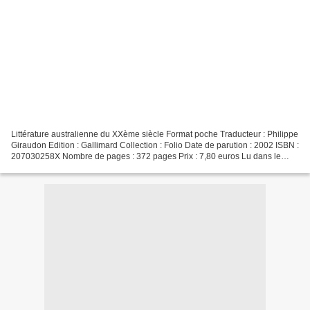
Littérature australienne du XXème siècle Format poche Traducteur : Philippe
Giraudon Edition : Gallimard Collection : Folio Date de parution : 2002 ISBN :
207030258X Nombre de pages : 372 pages Prix : 7,80 euros Lu dans le
cadre du Dans le Japon féodal...