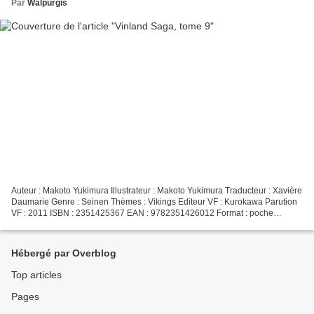
Par
Walpurgis
Auteur : Makoto Yukimura Illustrateur : Makoto Yukimura Traducteur : Xavière
Daumarie Genre : Seinen Thèmes : Vikings Editeur VF : Kurokawa Parution
VF : 2011 ISBN : 2351425367 EAN : 9782351426012 Format : poche
Nombre de pages : 207 pages Prix : 7,50...
Hébergé par Overblog
Top articles
Pages