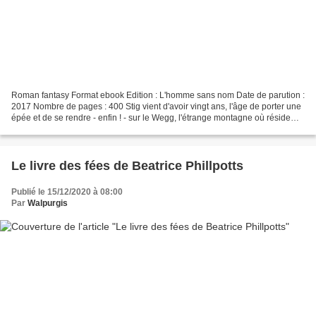
Roman fantasy Format ebook Edition : L'homme sans nom Date de parution :
2017 Nombre de pages : 400 Stig vient d'avoir vingt ans, l'âge de porter une
épée et de se rendre - enfin ! - sur le Wegg, l'étrange montagne où réside
son souverain, le roi de la...
Le livre des fées de Beatrice Phillpotts
Publié le 15/12/2020 à 08:00
Par
Walpurgis