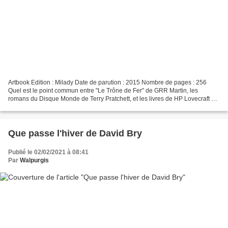
Artbook Edition : Milady Date de parution : 2015 Nombre de pages : 256
Quel est le point commun entre "Le Trône de Fer" de GRR Martin, les
romans du Disque Monde de Terry Pratchett, et les livres de HP Lovecraft ?
Ce sont tous des livres excellents. Il...
Que passe l'hiver de David Bry
Publié le 02/02/2021 à 08:41
Par
Walpurgis