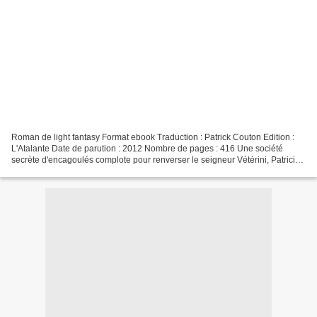
Roman de light fantasy Format ebook Traduction : Patrick Couton Edition :
L'Atalante Date de parution : 2012 Nombre de pages : 416 Une société
secrète d'encagoulés complote pour renverser le seigneur Vétérini, Patricien
d'Ankh-Morpok, et lui substituer...