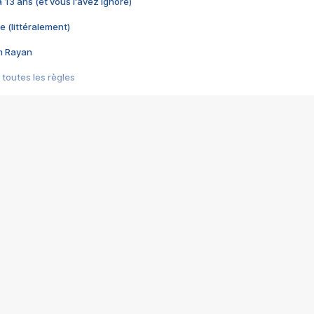
 a 13 ans (et vous l'avez ignoré)
e (littéralement)
im Rayan
 toutes les règles
s les jeux vidéo
us choquant de Rockstar ? - Le scandale BULLY
e plus moche de Steam
du RÊVE tourne au CAUCHEMAR
pendant 8 heures
it… à tort
umiliés par un jeu vidéo
ire - Final Fantasy 8
ti un empire - Age of Empires