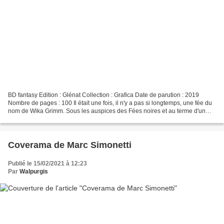
BD fantasy Edition : Glénat Collection : Grafica Date de parution : 2019
Nombre de pages : 100 Il était une fois, il n'y a pas si longtemps, une fée du
nom de Wika Grimm. Sous les auspices des Fées noires et au terme d'un
long apprentissage, Wika est...
Coverama de Marc Simonetti
Publié le 15/02/2021 à 12:23
Par
Walpurgis