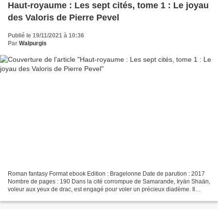
Haut-royaume : Les sept cités, tome 1 : Le joyau
des Valoris de Pierre Pevel
Publié le 19/11/2021 à 10:36
Par
Walpurgis
Roman fantasy Format ebook Edition : Bragelonne Date de parution : 2017
Nombre de pages : 190 Dans la cité corrompue de Samarande, Iryän Shaän,
voleur aux yeux de drac, est engagé pour voler un précieux diadème. Il
s’acquitte de sa mission mais les joyaux...