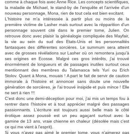
comme à chaque fois avec Anne Rice. Les concepts scientifiques,
la maladie de Michael, le stand-by de l'enquête et l'arrivée d'un
nouveau personnage, Mona, rien de tout cela est bien excitant.
L'histoire ne m'a intéressée à partir plus ou moins de la
première victime de Lasher mais surtout avec la répparition d'un
personnage souvent cité dans le premier tome, Julien. On
retrouve donc avec plaisir la généalogie compliquée des Mayfair,
la vie au sein du sud des Etats-Unis et les personnalités
fantasques des différentes sorcières. Le summum sera atteint
avec de grosses révélations sur Lasher où on remontera jusqu'à
ses origines en Ecosse. Malgré ces gros intérêts, j'ai trouvé
énormément de longueurs et de passages inutiles surtout ceux
mentionnant des membres du Talamasca tels Yuri ou Erich
Stolov. Quant à Mona, mouais ! A part le fait de servir de caution
immorale à l'histoire et annoncer sans doute une nouvelle
génération de sorcières, je l'ai trouvé insipide et puis mince ! Elle
ne sert à rien !!!
C'est donc une demi-déception pour moi, j'ai mis un temps fou à
rentrer dans l'histoire et à tout apprécier malgré des passages
passionnants. L'écriture est toujours aussi belle mais le côté
érotique assez poussé est un peu agaçant surtout avec la
gamine de 13 ans, vraie chienne en chaleur (désolée mais c'est
ce qui me vient à l'esprit).
Si vous n'avez pas aimé le premier tome, vous n'aimerez pas