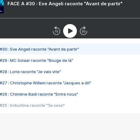
FACE A #30 : Eve Angeli raconte "Avant de partir"
#30 : Eve Angeli raconte "Avant de partir"
#29 : MC Solaar raconte "Bouge de là"
28 : Lorie raconte "Je vais vite"
#27 : Christophe Willem raconte "Jacques a dit"
#26 : Chimène Badi raconte "Entre nous"
#25 : Indochine raconte "3e sexe"
#24 : Zaho raconte "C'est chelou"
#23 : Patrick Bruel raconte "Au café des délices"
#22 : Kyo raconte "Le chemin"