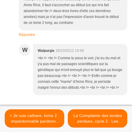
Anne Rice, il faut s'accrocher au début (ce qui m'a fait
abandonner<br /> deux-trois livres d'elle ces dernières
années) mais je n'ai pas l'impression d'avoir trouvé le début
de ce tome 2 long, au contraire.
Répondre
W
Walpurgis
28/10/2012 19:49
<br /> <br /> Comme tu peux le voir, j'ai eu du mal et
y'a pas mal de passages scientifiques sur la
génétique qui m'ont ennuyé plus le fait que ça bouge
pas beaucoup.<br /> <br /> <br /> Enfin comme je
connais cette "manie" d'Anne Rice, je persiste
malgré l'ennui des débuts.<br /> <br /> <br /> <br />
< Je suis cathare, tome 2 :
La Complainte des landes
impardonnable pardonné
perdues, cycle 2 : Les
de Makyo et Calore
chevaliers du pardon, tome