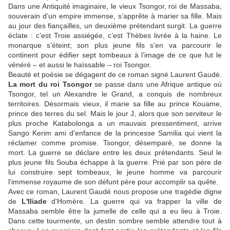
Dans une Antiquité imaginaire, le vieux Tsongor, roi de Massaba,
souverain d’un empire immense, s’apprête à marier sa fille. Mais
au jour des fiançailles, un deuxième prétendant surgit. La guerre
éclate : c’est Troie assiégée, c’est Thèbes livrée à la haine. Le
monarque s’éteint; son plus jeune fils s’en va parcourir le
continent pour édifier sept tombeaux à l’image de ce que fut le
vénéré – et aussi le haïssable – roi Tsongor.
Beauté et poésie se dégagent de ce roman signé Laurent Gaudé.
La mort du roi Tsongor
se passe dans une Afrique antique où
Tsongor, tel un Alexandre le Grand, a conquis de nombreux
territoires. Désormais vieux, il marie sa fille au prince Kouame,
prince des terres du sel. Mais le jour J, alors que son serviteur le
plus proche Katabolonga a un mauvais pressentiment, arrive
Sango Kerim ami d'enfance de la princesse Samilia qui vient la
réclamer comme promise. Tsongor, désemparé, se donne la
mort. La guerre se déclare entre les deux prétendants. Seul le
plus jeune fils Souba échappe à la guerre. Prié par son père de
lui construire sept tombeaux, le jeune homme va parcourir
l'immense royaume de son défunt père pour accomplir sa quête.
Avec ce roman, Laurent Gaudé nous propose une tragédie digne
de
L'Iliade
d'Homère. La guerre qui va frapper la ville de
Massaba semble être la jumelle de celle qui a eu lieu à Troie.
Dans cette tourmente, un destin sombre semble attendre tout à