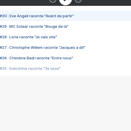
#30 : Eve Angeli raconte "Avant de partir"
#29 : MC Solaar raconte "Bouge de là"
28 : Lorie raconte "Je vais vite"
#27 : Christophe Willem raconte "Jacques a dit"
#26 : Chimène Badi raconte "Entre nous"
#25 : Indochine raconte "3e sexe"
#24 : Zaho raconte "C'est chelou"
#23 : Patrick Bruel raconte "Au café des délices"
#22 : Kyo raconte "Le chemin"
#21 : Nolwenn Leroy raconte "Cassé"
#20 : Patrick Hernandez raconte "Born to be alive"