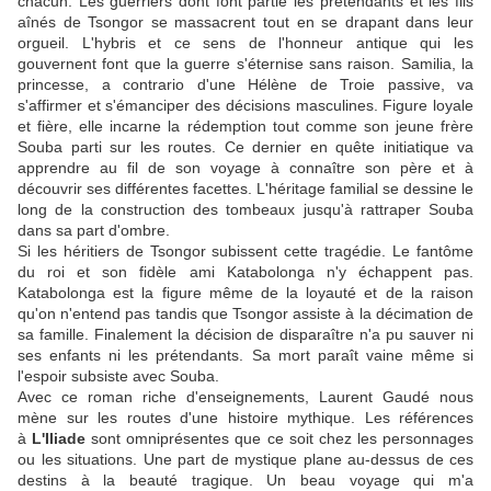
chacun. Les guerriers dont font partie les prétendants et les fils
aînés de Tsongor se massacrent tout en se drapant dans leur
orgueil. L'hybris et ce sens de l'honneur antique qui les
gouvernent font que la guerre s'éternise sans raison. Samilia, la
princesse, a contrario d'une Hélène de Troie passive, va
s'affirmer et s'émanciper des décisions masculines. Figure loyale
et fière, elle incarne la rédemption tout comme son jeune frère
Souba parti sur les routes. Ce dernier en quête initiatique va
apprendre au fil de son voyage à connaître son père et à
découvrir ses différentes facettes. L'héritage familial se dessine le
long de la construction des tombeaux jusqu'à rattraper Souba
dans sa part d'ombre.
Si les héritiers de Tsongor subissent cette tragédie. Le fantôme
du roi et son fidèle ami Katabolonga n'y échappent pas.
Katabolonga est la figure même de la loyauté et de la raison
qu'on n'entend pas tandis que Tsongor assiste à la décimation de
sa famille. Finalement la décision de disparaître n'a pu sauver ni
ses enfants ni les prétendants. Sa mort paraît vaine même si
l'espoir subsiste avec Souba.
Avec ce roman riche d'enseignements, Laurent Gaudé nous
mène sur les routes d'une histoire mythique. Les références
à
L'Iliade
sont omniprésentes que ce soit chez les personnages
ou les situations. Une part de mystique plane au-dessus de ces
destins à la beauté tragique. Un beau voyage qui m'a