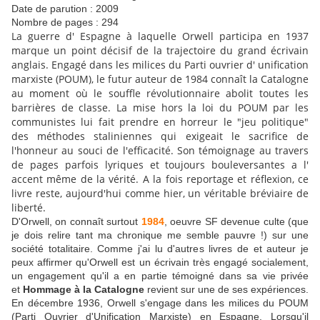
Date de parution : 2009
Nombre de pages : 294
La guerre d' Espagne à laquelle Orwell participa en 1937
marque un point décisif de la trajectoire du grand écrivain
anglais. Engagé dans les milices du Parti ouvrier d' unification
marxiste (POUM), le futur auteur de 1984 connaît la Catalogne
au moment où le souffle révolutionnaire abolit toutes les
barrières de classe. La mise hors la loi du POUM par les
communistes lui fait prendre en horreur le "jeu politique"
des méthodes staliniennes qui exigeait le sacrifice de
l'honneur au souci de l'efficacité. Son témoignage au travers
de pages parfois lyriques et toujours bouleversantes a l'
accent même de la vérité. A la fois reportage et réflexion, ce
livre reste, aujourd'hui comme hier, un véritable bréviaire de
liberté.
D'Orwell, on connaît surtout
1984
, oeuvre SF devenue culte (que
je dois relire tant ma chronique me semble pauvre !) sur une
société totalitaire. Comme j'ai lu d'autres livres de et auteur je
peux affirmer qu'Orwell est un écrivain très engagé socialement,
un engagement qu'il a en partie témoigné dans sa vie privée
et
Hommage à la Catalogne
revient sur une de ses expériences.
En décembre 1936, Orwell s'engage dans les milices du POUM
(Parti Ouvrier d'Unification Marxiste) en Espagne. Lorsqu'il