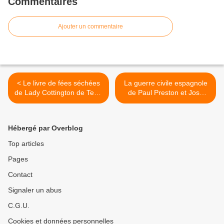
Commentaires
Ajouter un commentaire
< Le livre de fées séchées
La guerre civile espagnole
de Lady Cottington de Terry
de Paul Preston et José
Jones et Brian Froud
Pablo Garcia >
Hébergé par Overblog
Top articles
Pages
Contact
Signaler un abus
C.G.U.
Cookies et données personnelles