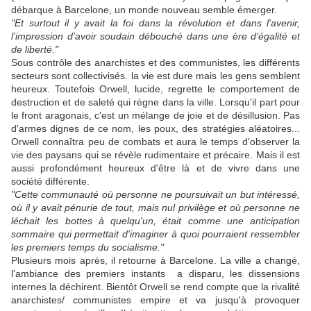
débarque à Barcelone, un monde nouveau semble émerger.
"Et surtout il y avait la foi dans la révolution et dans l'avenir,
l'impression d'avoir soudain débouché dans une ère d'égalité et
de liberté."
Sous contrôle des anarchistes et des communistes, les différents
secteurs sont collectivisés. la vie est dure mais les gens semblent
heureux. Toutefois Orwell, lucide, regrette le comportement de
destruction et de saleté qui règne dans la ville. Lorsqu'il part pour
le front aragonais, c'est un mélange de joie et de désillusion. Pas
d'armes dignes de ce nom, les poux, des stratégies aléatoires...
Orwell connaîtra peu de combats et aura le temps d'observer la
vie des paysans qui se révèle rudimentaire et précaire. Mais il est
aussi profondément heureux d'être là et de vivre dans une
société différente.
"Cette communauté où personne ne poursuivait un but intéressé,
où il y avait pénurie de tout, mais nul privilège et où personne ne
léchait les bottes à quelqu'un, était comme une anticipation
sommaire qui permettait d'imaginer à quoi pourraient ressembler
les premiers temps du socialisme."
Plusieurs mois après, il retourne à Barcelone. La ville a changé,
l'ambiance des premiers instants a disparu, les dissensions
internes la déchirent. Bientôt Orwell se rend compte que la rivalité
anarchistes/ communistes empire et va jusqu'à provoquer