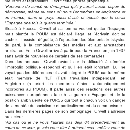
meurtres et représailles. Il écrit cette phrase prophétique.
"Personne de sensé ne s'imaginait qu'il y aurait aucun espoir de
démocratie, même au sens où nous l'entendons en Angleterre et
en France, dans un pays aussi divisé et épuisé que le serait
l'Espagne une fois la guerre terminée."
Blessé à Huesca, Orwell et sa femme veulent quitter l'Espagne
mais bientôt le POUM est déclaré illégal et l'écrivain doit se
cacher. Il assiste, dégoûté, à l'épuration des éléments trotskystes
du parti, à la complaisance des médias et aux arrestations
arbitraires. Enfin Orwell arrive à partir pour la France en juin 1937
sans avoir de nouvelles de certains de ses camarades.
Dans les annexes, Orwell revient sur la difficulté à démêler
l'imbroglio politique espagnol et qu'il en était ignorant. Lui ne
voyait pas les différences et avait intégré le POUM car lui-même
était membre de l'ILP (Parti travailliste indépendant) en
Angleterre (a priori les membres étaient automatiquement
incorporés au POUM). Il parle aussi des réactions des autres
puissances européennes face à la guerre d'Espagne et de la
position ambivalente de l'URSS qui tout à chacun voit un danger
de la montée du socialisme et particulièrement du communisme.
Dans les dernières pages de son témoignage, Orwell s'adresse
au lecteur.
"Au cas où je ne vous l'aurais pas déjà dit précédemment au
cours de ce livre, je vais vous dire à présent ceci : méfiez vous de