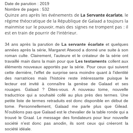
Date de parution : 2019
Nombre de pages : 532
Quinze ans après les événements de
La Servante écarlate
, le
régime théocratique de la République de Galaad a toujours la
mainmise sur le pouvoir, mais des signes ne trompent pas : il
est en train de pourrir de l'intérieur.
34 ans après la parution de
La servante écarlate
et quelques
années après la série, Margaret Atwood a donné une suite à son
roman culte. Clairement, l'auteure et le créateur de la série ont
travaillé main dans la main pour que
Les testaments
collent aux
éléments nouveaux apportés par la série. Pour ceux qui suivent
cette dernière, l'effet de surprise sera moindre quant à l'identité
des narratrices mais l'histoire reste intéressante puisque le
lecteur est invité à connaître la genèse de Galaad et ses
rouages. Galaad ? Dites-vous. A nouveau tome, nouvelle
traductrice qui a souhaité collé au plus près des termes. Une
petite liste de termes retraduits est donc disponible en début de
tome. Personnellement, Galaad me parle plus que Gilead.
N'oublions pas que Galaad est le chevalier de la table ronde qui a
trouvé le Graal. Le message des fondateurs pour leur nouvelle
société n'est donc pas anodin, ils sont ceux qui créeront la
société idéale.