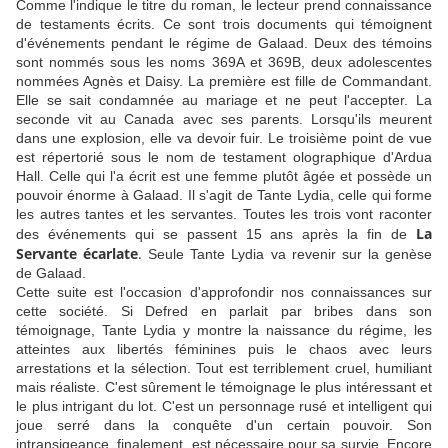
Comme l'indique le titre du roman, le lecteur prend connaissance
de testaments écrits. Ce sont trois documents qui témoignent
d'événements pendant le régime de Galaad. Deux des témoins
sont nommés sous les noms 369A et 369B, deux adolescentes
nommées Agnès et Daisy. La première est fille de Commandant.
Elle se sait condamnée au mariage et ne peut l'accepter. La
seconde vit au Canada avec ses parents. Lorsqu'ils meurent
dans une explosion, elle va devoir fuir. Le troisième point de vue
est répertorié sous le nom de testament olographique d'Ardua
Hall. Celle qui l'a écrit est une femme plutôt âgée et possède un
pouvoir énorme à Galaad. Il s'agit de Tante Lydia, celle qui forme
les autres tantes et les servantes. Toutes les trois vont raconter
La
des événements qui se passent 15 ans après la fin de
Servante écarlate
.
Seule Tante Lydia va revenir sur la genèse
de Galaad.
Cette suite est l'occasion d'approfondir nos connaissances sur
cette société. Si Defred en parlait par bribes dans son
témoignage, Tante Lydia y montre la naissance du régime, les
atteintes aux libertés féminines puis le chaos avec leurs
arrestations et la sélection. Tout est terriblement cruel, humiliant
mais réaliste. C'est sûrement le témoignage le plus intéressant et
le plus intrigant du lot. C'est un personnage rusé et intelligent qui
joue serré dans la conquête d'un certain pouvoir. Son
intransigeance, finalement, est nécessaire pour sa survie. Encore