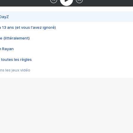
 DayZ
 a 13 ans (et vous l'avez ignoré)
e (littéralement)
im Rayan
 toutes les règles
s les jeux vidéo
us choquant de Rockstar ? - Le scandale BULLY
e plus moche de Steam
du RÊVE tourne au CAUCHEMAR
pendant 8 heures
it… à tort