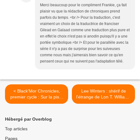
Merci beaucoup pour le compliment Frankie, ça fait
plaisir vu que la rédaction de chroniques prend
parfois du temps. <br /> Pour la traduction, c'est
vraiment un choix de la traductrice de franciser
Gilead en Galaad comme une traduction plus pure et
en effet le choix n'est pas si anodin puisqu'il y a une
portée symbolique.<br /> Et pour le parallèle avec la
série il n'y a pas de surprise pour les suiveuses
comme nous mais j'aimerais bien savoir ce qu'en
pensent ceux qui ne suivent pas l'adaptation télé.
< Black'Mor Chronicles,
Lee Winters : shérif de
premier cycle : Sur la piste
l'étrange de Lon T. Williams
des dragons oubliés d'Elian
>
Black'Mor
Hébergé par Overblog
Top articles
Pages