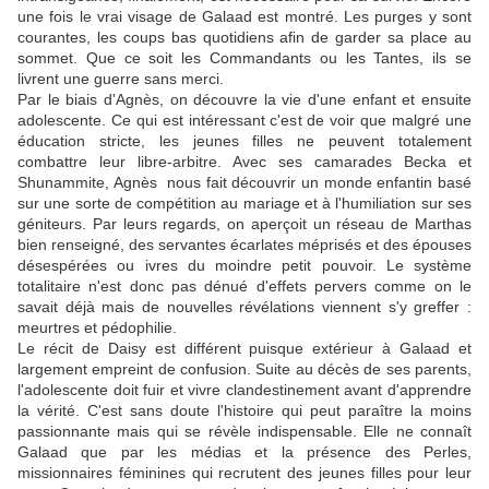
une fois le vrai visage de Galaad est montré. Les purges y sont
courantes, les coups bas quotidiens afin de garder sa place au
sommet. Que ce soit les Commandants ou les Tantes, ils se
livrent une guerre sans merci.
Par le biais d'Agnès, on découvre la vie d'une enfant et ensuite
adolescente. Ce qui est intéressant c'est de voir que malgré une
éducation stricte, les jeunes filles ne peuvent totalement
combattre leur libre-arbitre. Avec ses camarades Becka et
Shunammite, Agnès nous fait découvrir un monde enfantin basé
sur une sorte de compétition au mariage et à l'humiliation sur ses
géniteurs. Par leurs regards, on aperçoit un réseau de Marthas
bien renseigné, des servantes écarlates méprisés et des épouses
désespérées ou ivres du moindre petit pouvoir. Le système
totalitaire n'est donc pas dénué d'effets pervers comme on le
savait déjà mais de nouvelles révélations viennent s'y greffer :
meurtres et pédophilie.
Le récit de Daisy est différent puisque extérieur à Galaad et
largement empreint de confusion. Suite au décès de ses parents,
l'adolescente doit fuir et vivre clandestinement avant d'apprendre
la vérité. C'est sans doute l'histoire qui peut paraître la moins
passionnante mais qui se révèle indispensable. Elle ne connaît
Galaad que par les médias et la présence des Perles,
missionnaires féminines qui recrutent des jeunes filles pour leur