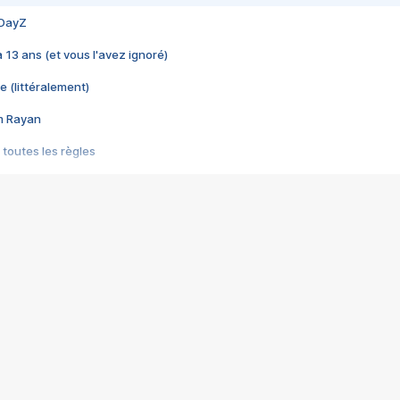
 DayZ
 a 13 ans (et vous l'avez ignoré)
e (littéralement)
im Rayan
 toutes les règles
s les jeux vidéo
us choquant de Rockstar ? - Le scandale BULLY
e plus moche de Steam
du RÊVE tourne au CAUCHEMAR
pendant 8 heures
it… à tort
umiliés par un jeu vidéo