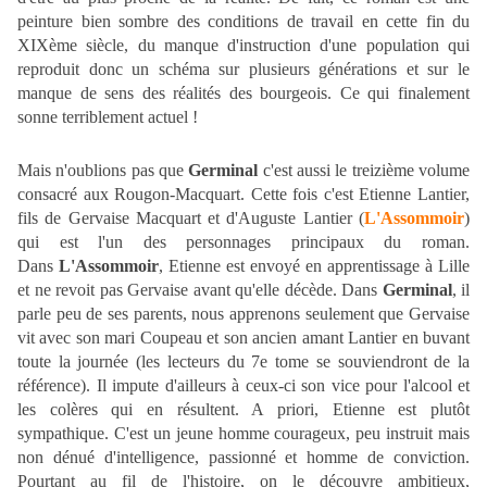
peinture bien sombre des conditions de travail en cette fin du
XIXème siècle, du manque d'instruction d'une population qui
reproduit donc un schéma sur plusieurs générations et sur le
manque de sens des réalités des bourgeois. Ce qui finalement
sonne terriblement actuel !
Mais n'oublions pas que
Germinal
c'est aussi le treizième volume
consacré aux Rougon-Macquart. Cette fois c'est Etienne Lantier,
fils de Gervaise Macquart et d'Auguste Lantier (
L'Assommoir
)
qui est l'un des personnages principaux du roman.
Dans
L'Assommoir
, Etienne est envoyé en apprentissage à Lille
et ne revoit pas Gervaise avant qu'elle décède. Dans
Germinal
, il
parle peu de ses parents, nous apprenons seulement que Gervaise
vit avec son mari Coupeau et son ancien amant Lantier en buvant
toute la journée (les lecteurs du 7e tome se souviendront de la
référence). Il impute d'ailleurs à ceux-ci son vice pour l'alcool et
les colères qui en résultent. A priori, Etienne est plutôt
sympathique. C'est un jeune homme courageux, peu instruit mais
non dénué d'intelligence, passionné et homme de conviction.
Pourtant au fil de l'histoire, on le découvre ambitieux,