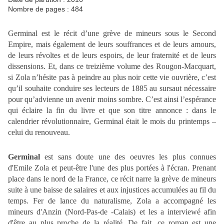
Nombre de pages : 484
Germinal
est le récit d’une grève de mineurs sous le Second
Empire, mais également de leurs souffrances et de leurs amours,
de leurs révoltes et de leurs espoirs, de leur fraternité et de leurs
dissensions. Et, dans ce treizième volume des Rougon-Macquart,
si Zola n’hésite pas à peindre au plus noir cette vie ouvrière, c’est
qu’il souhaite conduire ses lecteurs de 1885 au sursaut nécessaire
pour qu’advienne un avenir moins sombre. C’est ainsi l’espérance
qui éclaire la fin du livre et que son titre annonce : dans le
calendrier révolutionnaire, Germinal était le mois du printemps –
celui du renouveau.
Germinal
est sans doute une des oeuvres les plus connues
d'Emile Zola et peut-être l'une des plus portées à l'écran. Prenant
place dans le nord de la France, ce récit narre la grève de mineurs
suite à une baisse de salaires et aux injustices accumulées au fil du
temps. Fer de lance du naturalisme, Zola a accompagné les
mineurs d'Anzin (Nord-Pas-de -Calais) et les a interviewé afin
d'être au plus proche de la réalité. De fait, ce roman est une