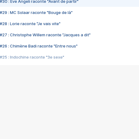
#30 : Eve Angeli raconte "Avant de partir"
#29 : MC Solaar raconte "Bouge de là"
28 : Lorie raconte "Je vais vite"
#27 : Christophe Willem raconte "Jacques a dit"
#26 : Chimène Badi raconte "Entre nous"
#25 : Indochine raconte "3e sexe"
#24 : Zaho raconte "C'est chelou"
#23 : Patrick Bruel raconte "Au café des délices"
#22 : Kyo raconte "Le chemin"
#21 : Nolwenn Leroy raconte "Cassé"
#20 : Patrick Hernandez raconte "Born to be alive"
#19 : Lorie raconte "Près de moi"
#18 : Michael Jones raconte "A nos actes manqués" (avec Jean-Jacque