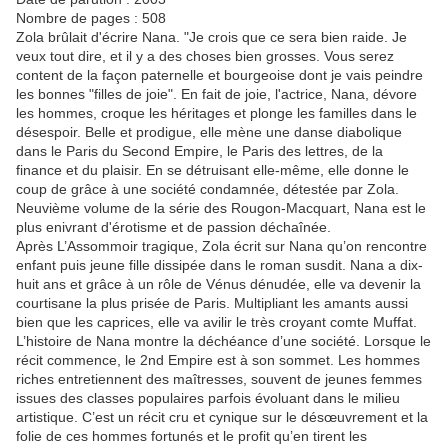
Nombre de pages : 508
Zola brûlait d'écrire Nana. "Je crois que ce sera bien raide. Je
veux tout dire, et il y a des choses bien grosses. Vous serez
content de la façon paternelle et bourgeoise dont je vais peindre
les bonnes "filles de joie". En fait de joie, l'actrice, Nana, dévore
les hommes, croque les héritages et plonge les familles dans le
désespoir. Belle et prodigue, elle mène une danse diabolique
dans le Paris du Second Empire, le Paris des lettres, de la
finance et du plaisir. En se détruisant elle-même, elle donne le
coup de grâce à une société condamnée, détestée par Zola.
Neuvième volume de la série des Rougon-Macquart, Nana est le
plus enivrant d'érotisme et de passion déchaînée.
Après L’Assommoir tragique, Zola écrit sur Nana qu’on rencontre
enfant puis jeune fille dissipée dans le roman susdit. Nana a dix-
huit ans et grâce à un rôle de Vénus dénudée, elle va devenir la
courtisane la plus prisée de Paris. Multipliant les amants aussi
bien que les caprices, elle va avilir le très croyant comte Muffat.
L’histoire de Nana montre la déchéance d’une société. Lorsque le
récit commence, le 2nd Empire est à son sommet. Les hommes
riches entretiennent des maîtresses, souvent de jeunes femmes
issues des classes populaires parfois évoluant dans le milieu
artistique. C’est un récit cru et cynique sur le désœuvrement et la
folie de ces hommes fortunés et le profit qu’en tirent les