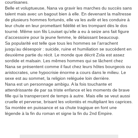
courtisanes.
Belle et voluptueuse, Nana va gravir les marches du succès sans
talent mais avec un bagout bien à elle. En devenant la maîtresse
de plusieurs hommes fortunés, elle va les avilir et les conduire à
leur chute en leur promettant fidélité et les trompant dès le dos
tourné. Même son fils Louiset qu’elle a eu à seize ans fait figure
d’accessoire pour la jeune femme, le délaissant beaucoup.
Sa popularité est telle que tous les hommes se l’arrachent
jusqu’au désespoir : suicide, ruine et humiliation se succèdent en
deuxième partie du récit. Le monde que décrit Zola est assez
sordide et malsain. Les mêmes hommes qui se lâchent chez
Nana se présentent comme il faut chez leurs hôtes bourgeois ou
aristocrates, une hypocrisie énorme a cours dans le milieu. Le
sexe est au sommet, la religion reléguée loin derrière.
Nana est un personnage ambigu. A la fois touchante et
attendrissante de par sa triste enfance et les moments de brave
fille qui la transpercent de temps à autre. Mais elle se veut aussi
cruelle et perverse, brisant les volontés et multipliant les caprices.
Sa montée en puissance et sa chute tragique en font une
légende à la fin du roman et signe la fin du 2nd Empire.