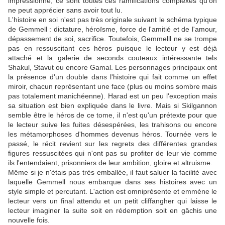
impressionné, ce sont toutes ces ramifications complexes qu'on
ne peut apprécier sans avoir tout lu.
L'histoire en soi n'est pas très originale suivant le schéma typique
de Gemmell : dictature, héroïsme, force de l'amitié et de l'amour,
dépassement de soi, sacrifice. Toutefois, Gemmelll ne se trompe
pas en ressuscitant ces héros puisque le lecteur y est déjà
attaché et la galerie de seconds couteaux intéressante tels
Shakul, Stavut ou encore Gamal. Les personnages principaux ont
la présence d'un double dans l'histoire qui fait comme un effet
miroir, chacun représentant une face (plus ou moins sombre mais
pas totalement manichéenne). Harad est un peu l'exception mais
sa situation est bien expliquée dans le livre. Mais si Skilgannon
semble être le héros de ce tome, il n'est qu'un prétexte pour que
le lecteur suive les fuites désespérées, les trahisons ou encore
les métamorphoses d'hommes devenus héros. Tournée vers le
passé, le récit revient sur les regrets des différentes grandes
figures ressuscitées qui n'ont pas su profiter de leur vie comme
ils l'entendaient, prisonniers de leur ambition, gloire et altruisme.
Même si je n'étais pas très emballée, il faut saluer la facilité avec
laquelle Gemmell nous embarque dans ses histoires avec un
style simple et percutant. L'action est omniprésente et emmène le
lecteur vers un final attendu et un petit cliffangher qui laisse le
lecteur imaginer la suite soit en rédemption soit en gâchis une
nouvelle fois.