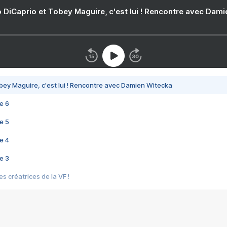
 DiCaprio et Tobey Maguire, c'est lui ! Rencontre avec Dam
bey Maguire, c'est lui ! Rencontre avec Damien Witecka
e 6
e 5
e 4
e 3
s créatrices de la VF !
e 2
e 1