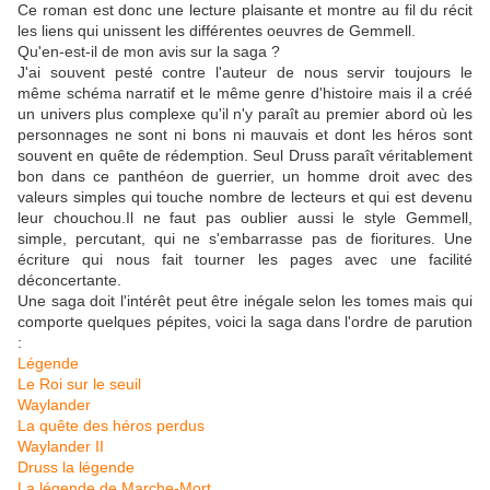
Ce roman est donc une lecture plaisante et montre au fil du récit
les liens qui unissent les différentes oeuvres de Gemmell.
Qu'en-est-il de mon avis sur la saga ?
J'ai souvent pesté contre l'auteur de nous servir toujours le
même schéma narratif et le même genre d'histoire mais il a créé
un univers plus complexe qu'il n'y paraît au premier abord où les
personnages ne sont ni bons ni mauvais et dont les héros sont
souvent en quête de rédemption. Seul Druss paraît véritablement
bon dans ce panthéon de guerrier, un homme droit avec des
valeurs simples qui touche nombre de lecteurs et qui est devenu
leur chouchou.Il ne faut pas oublier aussi le style Gemmell,
simple, percutant, qui ne s'embarrasse pas de fioritures. Une
écriture qui nous fait tourner les pages avec une facilité
déconcertante.
Une saga doit l'intérêt peut être inégale selon les tomes mais qui
comporte quelques pépites, voici la saga dans l'ordre de parution
:
Légende
Le Roi sur le seuil
Waylander
La quête des héros perdus
Waylander II
Druss la légende
La légende de Marche-Mort