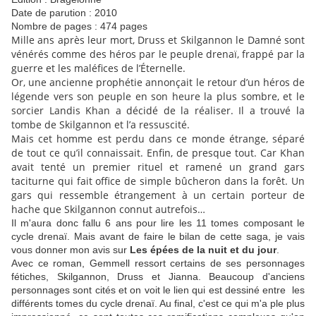
Date de parution : 2010
Nombre de pages : 474 pages
Mille ans après leur mort, Druss et Skilgannon le Damné sont
vénérés comme des héros par le peuple drenaï, frappé par la
guerre et les maléfices de l’Éternelle.
Or, une ancienne prophétie annonçait le retour d’un héros de
légende vers son peuple en son heure la plus sombre, et le
sorcier Landis Khan a décidé de la réaliser. Il a trouvé la
tombe de Skilgannon et l’a ressuscité.
Mais cet homme est perdu dans ce monde étrange, séparé
de tout ce qu’il connaissait. Enfin, de presque tout. Car Khan
avait tenté un premier rituel et ramené un grand gars
taciturne qui fait office de simple bûcheron dans la forêt. Un
gars qui ressemble étrangement à un certain porteur de
hache que Skilgannon connut autrefois…
Il m'aura donc fallu 6 ans pour lire les 11 tomes composant le
cycle drenaï. Mais avant de faire le bilan de cette saga, je vais
vous donner mon avis sur
Les épées de la nuit et du jour
.
Avec ce roman, Gemmell ressort certains de ses personnages
fétiches, Skilgannon, Druss et Jianna. Beaucoup d'anciens
personnages sont cités et on voit le lien qui est dessiné entre les
différents tomes du cycle drenaï. Au final, c'est ce qui m'a ple plus