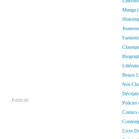
Littérat
Manga
(
Historiq
Jeuness
Fantasti
Classiq
Biograph
Littérat
Beaux L
Nos Cha
Décepti
Publicité
Policier
Comics
Contemp
Livre D