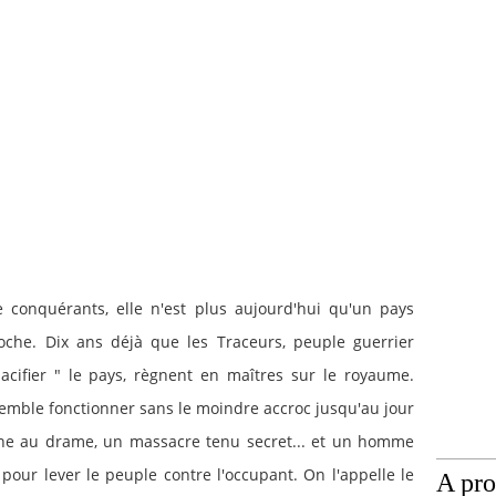
e conquérants, elle n'est plus aujourd'hui qu'un pays
oche. Dix ans déjà que les Traceurs, peuple guerrier
ifier " le pays, règnent en maîtres sur le royaume.
t semble fonctionner sans le moindre accroc jusqu'au jour
rne au drame, un massacre tenu secret... et un homme
 pour lever le peuple contre l'occupant. On l'appelle le
A pr