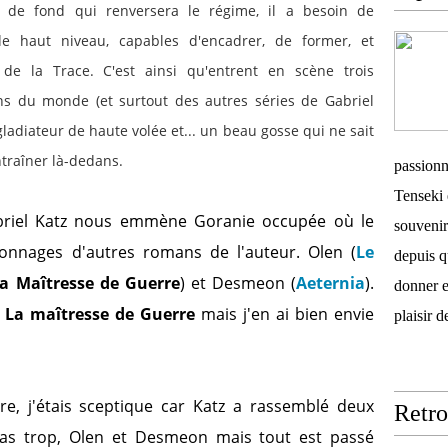
 de fond qui renversera le régime, il a besoin de
e haut niveau, capables d'encadrer, de former, et
s de la Trace. C'est ainsi qu'entrent en scène trois
s du monde (et surtout des autres séries de Gabriel
gladiateur de haute volée et... un beau gosse qui ne sait
ntraîner là-dedans.
passionn
Tenseki 
briel Katz nous emmène Goranie occupée où le
souvenir
sonnages d'autres romans de l'auteur. Olen (
Le
depuis q
a Maîtresse de Guerre
) et Desmeon (
Aeternia
).
donner e
La maîtresse de Guerre
mais j'en ai bien envie
plaisir 
, j'étais sceptique car Katz a rassemblé deux
Retro
pas trop, Olen et Desmeon mais tout est passé