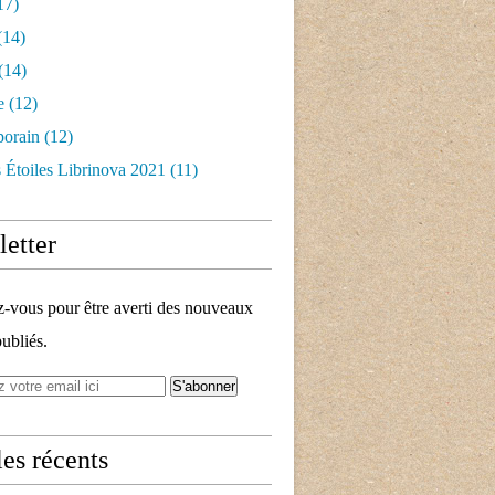
17)
(14)
(14)
e
(12)
orain
(12)
 Étoiles Librinova 2021
(11)
etter
vous pour être averti des nouveaux
publiés.
les récents