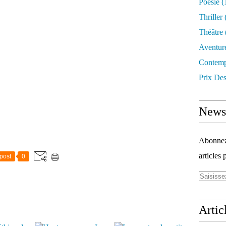
Poésie
(
Thriller
Théâtre
Aventur
Contemp
Prix Des
Newsl
Abonnez-
articles 
post
0
Artic