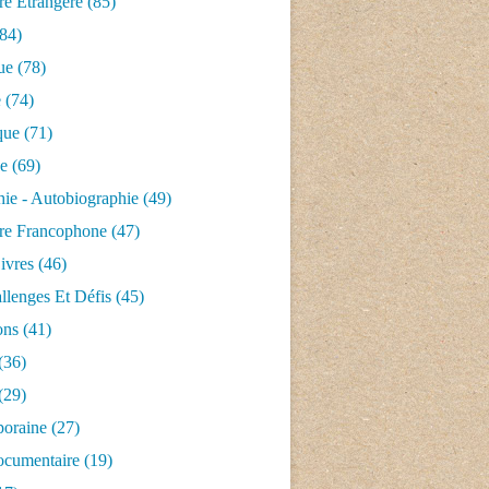
ure Étrangère
(85)
84)
ue
(78)
e
(74)
que
(71)
ue
(69)
ie - Autobiographie
(49)
ure Francophone
(47)
ivres
(46)
llenges Et Défis
(45)
ons
(41)
(36)
(29)
oraine
(27)
ocumentaire
(19)