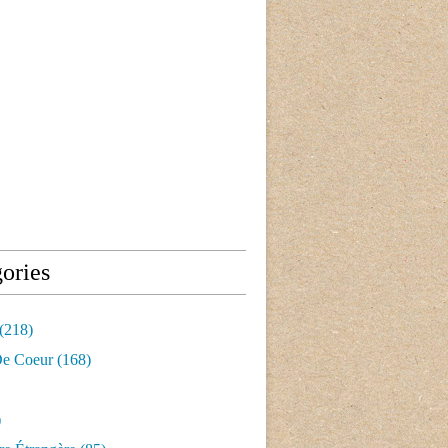
ories
(218)
e Coeur
(168)
)