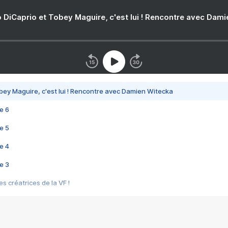
 DiCaprio et Tobey Maguire, c'est lui ! Rencontre avec Dam
bey Maguire, c'est lui ! Rencontre avec Damien Witecka
e 6
e 5
e 4
e 3
s créatrices de la VF !
e 2
e 1