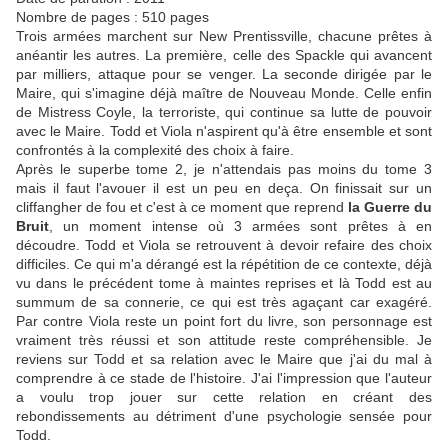
Nombre de pages : 510 pages
Trois armées marchent sur New Prentissville, chacune prêtes à
anéantir les autres. La première, celle des Spackle qui avancent
par milliers, attaque pour se venger. La seconde dirigée par le
Maire, qui s'imagine déjà maître de Nouveau Monde. Celle enfin
de Mistress Coyle, la terroriste, qui continue sa lutte de pouvoir
avec le Maire. Todd et Viola n'aspirent qu'à être ensemble et sont
confrontés à la complexité des choix à faire.
Après le superbe tome 2, je n'attendais pas moins du tome 3
mais il faut l'avouer il est un peu en deça. On finissait sur un
cliffangher de fou et c'est à ce moment que reprend
la Guerre du
Bruit
, un moment intense où 3 armées sont prêtes à en
découdre. Todd et Viola se retrouvent à devoir refaire des choix
difficiles. Ce qui m'a dérangé est la répétition de ce contexte, déjà
vu dans le précédent tome à maintes reprises et là Todd est au
summum de sa connerie, ce qui est très agaçant car exagéré.
Par contre Viola reste un point fort du livre, son personnage est
vraiment très réussi et son attitude reste compréhensible.
Je
reviens sur Todd et sa relation avec le Maire que j'ai du mal à
comprendre à ce stade de l'histoire. J'ai l'impression que l'auteur
a voulu trop jouer sur cette relation en créant des
rebondissements au détriment d'une psychologie sensée pour
Todd.