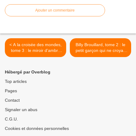
Ajouter un commentaire
< A la croisée des mondes,
Billy Brouillard, tome 2 : le
tome 3 : le miroir d'ambre
petit garçon qui ne croyait
de Philip Pullman
plus au Père Noël de
Guillaume Bianco >
Hébergé par Overblog
Top articles
Pages
Contact
Signaler un abus
C.G.U.
Cookies et données personnelles